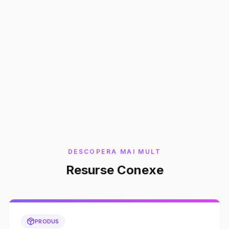
Include si Zoho One:
Zoho Writer este inclus in
licenta Zoho One (45 EUR/utilizator/luna)
impreuna cu peste 50 de aplicatii Zoho.
Contacteaza-ne pentru o consultanta gratuita.
DESCOPERA MAI MULT
Resurse Conexe
PRODUS