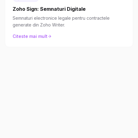
Zoho Sign: Semnaturi Digitale
Semnaturi electronice legale pentru contractele
generate din Zoho Writer.
Citeste mai mult
Functionalitati cheie Zoho
Writer
Editor documente online complet cu mail
merge CRM, colaborare si automatizare