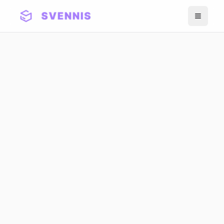
Meniu
Zoho Premium Partner - Din 2011
Zoho Writer: Editor
Documente Online cu
Mail Merge CRM -
Alternativa Google Docs
Cel mai complet editor documente online
pentru echipe din Romania - colaborare in