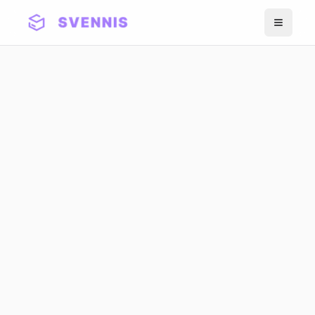
Meniu
Zoho Premium Partner - Din 2011
Zoho CRM pentru
Servicii Profesionale
CRM configurat pentru firme de
consultanta, contabilitate, avocatura,
agentii de marketing, companii IT si birouri
de arhitectura/engineering - de la
propunere la factura, totul automatizat.