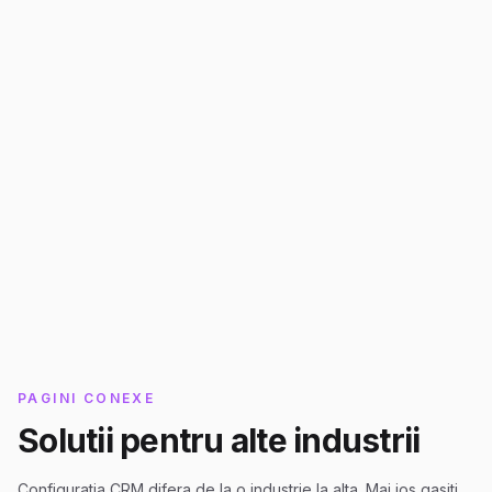
Programeaza o Consultanta
Consultanta gratuita:
Beneficiaza de 8 ore de
consultanta gratuita daca ne desemnezi
Partener Zoho in procesul de achizitie a
licentelor.
PAGINI CONEXE
Solutii pentru alte industrii
Configuratia CRM difera de la o industrie la alta. Mai jos gasiti