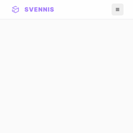
Meniu
Zoho Premium Partner - Din 2011
Zoho CRM pentru
Agricultura
Zoho Premium Partner din 2011 cu peste
200 de implementari. Configuram Zoho
CRM pentru companii agricole din Romania
- management distribuitori, vanzari pe
teren cu acces offline, pipeline sezonier si