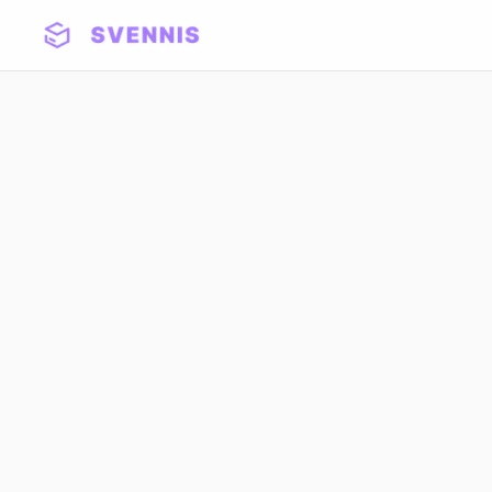
Zoho Premium Partner - Din 2011
Zoho Sheet:
Spreadsheet O
Romania - Alte