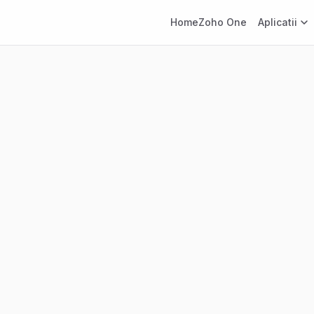
Home
Zoho One
Aplicatii
nline
rnativa